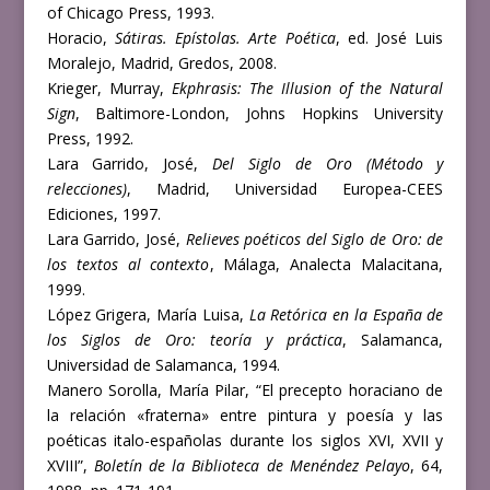
of Chicago Press, 1993.
Horacio,
Sátiras. Epístolas. Arte Poética
, ed. José Luis
Moralejo, Madrid, Gredos, 2008.
Krieger, Murray,
Ekphrasis: The Illusion of the Natural
Sign
, Baltimore-London, Johns Hopkins University
Press, 1992.
Lara Garrido, José,
Del Siglo de Oro (Método y
relecciones)
, Madrid, Universidad Europea-CEES
Ediciones, 1997.
Lara Garrido, José,
Relieves poéticos del Siglo de Oro: de
los textos al contexto
, Málaga, Analecta Malacitana,
1999.
López Grigera, María Luisa,
La Retórica en la España de
los Siglos de Oro: teoría y práctica
, Salamanca,
Universidad de Salamanca, 1994.
Manero Sorolla, María Pilar, “El precepto horaciano de
la relación «fraterna» entre pintura y poesía y las
poéticas italo-españolas durante los siglos XVI, XVII y
XVIII”,
Boletín de la Biblioteca de Menéndez Pelayo
, 64,