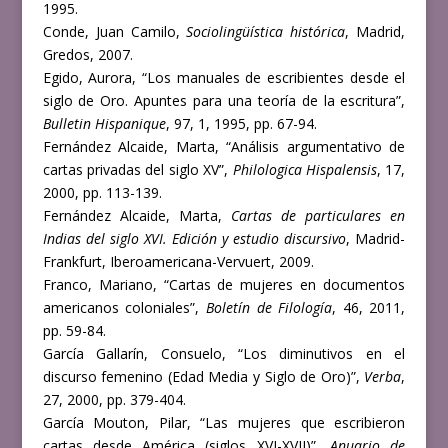
1995.
Conde, Juan Camilo,
Sociolingüística histórica
, Madrid,
Gredos, 2007.
Egido, Aurora, “Los manuales de escribientes desde el
siglo de Oro. Apuntes para una teoría de la escritura”,
Bulletin Hispanique
, 97, 1, 1995, pp. 67-94.
Fernández Alcaide, Marta, “Análisis argumentativo de
cartas privadas del siglo XV”,
Philologica Hispalensis
, 17,
2000, pp. 113-139.
Fernández Alcaide, Marta,
Cartas de particulares en
Indias del siglo XVI. Edición y estudio discursivo
, Madrid-
Frankfurt, Iberoamericana-Vervuert, 2009.
Franco, Mariano, “Cartas de mujeres en documentos
americanos coloniales”,
Boletín de Filología
, 46, 2011,
pp. 59-84.
García Gallarín, Consuelo, “Los diminutivos en el
discurso femenino (Edad Media y Siglo de Oro)”,
Verba
,
27, 2000, pp. 379-404.
García Mouton, Pilar, “Las mujeres que escribieron
cartas desde América (siglos XVI-XVII)”,
Anuario de