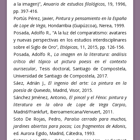
a la imagen)”,
Anuario de estudios filológicos
, 19, 1996,
pp. 397-416.
Portús Pérez, Javier,
Pintura y pensamiento en la España
de Lope de Vega
, Hondarribia (Guipúzcoa), Nerea, 1999.
Posada, Adolfo R., “A la luz del comparatismo: avatares
y nuevas perspectivas en los estudios interdisciplinares
sobre el Siglo de Oro”,
Etiópicas
, 11, 2015, pp. 126-156.
Posada, Adolfo R.,
La imagen en la literatura: análisis
crítico del tópico ut pictura poesis en el contexto
aurisecular
, Tesis doctoral, Santiago de Compostela,
Universidad de Santiago de Compostela, 2017.
Sáez, Adrián J.,
El ingenio del arte: La pintura en la
poesía de Quevedo
, Madrid, Visor, 2015.
Sánchez Jiménez, Antonio,
El pincel y el Fénix: pintura y
literatura en la obra de Lope de Vega Carpio
,
Madrid/Frankfurt, Iberoamericana/Vervuert, 2011.
Soto De Rojas, Pedro,
Paraíso cerrado para muchos,
jardines abiertos para pocos; Los fragmentos de Adonis
,
ed. Aurora Egido, Madrid, Cátedra, 1993.