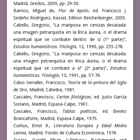
Madrid, Gredos, 2009, pp. 29-50.
Barrios, Miguel de,
Flor de Apolo
, ed. Francisco J.
Sedeño Rodríguez, Kassel, Edition Reichenberger, 2005.
Cabello, Gregorio, “La mariposa en cenizas desatada:
una imagen petrarquista en la lírica áurea, o el drama
espiritual que se combate dentro de sí (1ª parte)”,
Estudios humanísticos. Filología
, 12, 1990, pp. 255-278.
Cabello, Gregorio, “La mariposa en cenizas desatada:
una imagen petrarquista en lírica áurea, o el drama
espiritual que se combate a sí” (2ª parte)”,
Estudios
humanísticos. Filología
, 13, 1991, pp. 57-76.
Calvo Serraller, Francisco,
Teoría de la pintura del Siglo
de Oro
, Madrid, Cátedra, 1981.
Cascales, Francisco,
Cartas filológicas
, ed. Justo García
Soriano, Madrid, Espasa-Calpe, 1961.
Cascales, Francisco,
Tablas poéticas
, ed. Benito
Brancaforte, Madrid, Espasa-Calpe, 1975.
Curtius, Ernst R.,
Literatura Europea y Edad Media
Latina
, Madrid, Fondo de Cultura Económica, 1976.
Davies, Gareth Alban, “«Pintura»: Background and