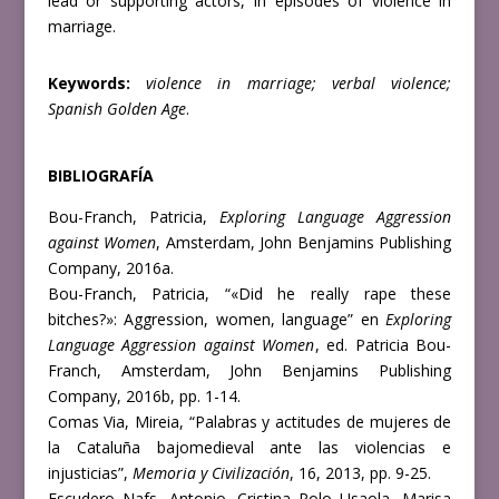
lead or supporting actors, in episodes of violence in
marriage.
Keywords:
violence in marriage; verbal violence;
Spanish Golden Age
.
BIBLIOGRAFÍA
Bou-Franch, Patricia,
Exploring Language Aggression
against Women
, Amsterdam, John Benjamins Publishing
Company, 2016a.
Bou-Franch, Patricia, “«Did he really rape these
bitches?»: Aggression, women, language” en
Exploring
Language Aggression against Women
, ed. Patricia Bou-
Franch, Amsterdam, John Benjamins Publishing
Company, 2016b,
pp. 1-14.
Comas Via, Mireia, “Palabras y actitudes de mujeres de
la Cataluña bajomedieval ante las violencias e
injusticias”,
Memoria y Civilización
, 16, 2013, pp. 9-25.
Escudero Nafs, Antonio, Cristina Polo Usaola, Marisa