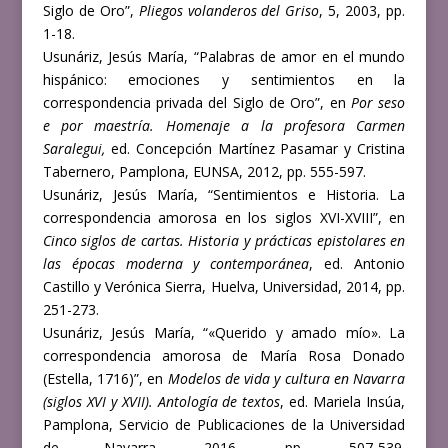
Siglo de Oro”,
Pliegos volanderos del Griso
, 5, 2003, pp.
1-18.
Usunáriz, Jesús María, “Palabras de amor en el mundo
hispánico: emociones y sentimientos en la
correspondencia privada del Siglo de Oro”, en
Por seso
e por maestría. Homenaje a la profesora Carmen
Saralegui,
ed. Concepción Martínez Pasamar y Cristina
Tabernero, Pamplona, EUNSA, 2012, pp. 555-597.
Usunáriz, Jesús María, “Sentimientos e Historia. La
correspondencia amorosa en los siglos XVI-XVIII”, en
Cinco siglos de cartas. Historia y prácticas epistolares en
las épocas moderna y contemporánea
, ed. Antonio
Castillo y Verónica Sierra, Huelva, Universidad, 2014, pp.
251-273.
Usunáriz, Jesús María, “«Querido y amado mío». La
correspondencia amorosa de María Rosa Donado
(Estella, 1716)”, en
Modelos de vida y cultura en Navarra
(siglos XVI y XVII). Antología de textos
, ed. Mariela Insúa,
Pamplona, Servicio de Publicaciones de la Universidad
de Navarra, 2016, pp. 507-539.