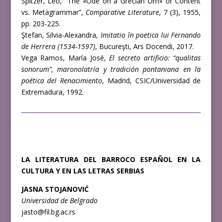
Spitzer, Leo, “The «Ode on a Grecian Urn» or Content
vs. Metagrammar”,
Comparative Literature
, 7 (3), 1955,
pp. 203-225.
Ştefan, Silvia-Alexandra,
Imitatio în poetica lui Fernando
de Herrera (1534-1597)
, Bucureşti, Ars Docendi, 2017.
Vega Ramos, María José,
El secreto artificio: “qualitas
sonorum”, maronolatría y tradición pontaniana en la
poética del Renacimiento
, Madrid, CSIC/Universidad de
Extremadura, 1992.
LA LITERATURA DEL BARROCO ESPAÑOL
EN LA
CULTURA Y EN LAS LETRAS SERBIAS
JASNA STOJANOVIĆ
Universidad de Belgrado
jasto@fil.bg.ac.rs