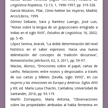
Lingüística hispánica,
12-13, 1, 1996-1997, pp. 319-326.
García Mouton, Pilar,
Cómo hablan las mujeres
, Madrid,
Arco/Libros, 1999.
Gómez Seibane, Sara y Ramírez Luengo, José Luis,
“Notas sobre la lengua de un guipuzcoano emigrado a
Indias en el siglo XVIII”,
Estudios de Lingüística,
16, 2002,
pp. 5-45.
López Serena, Araceli, “La doble determinación del nivel
histórico en el saber expresivo. Hacia una nueva
delimitación del concepto de tradición discursiva”,
Romanistisches Jahrburch,
62, 3, 2011, pp. 59-97.
Macías, Alonso, “Emociones sobre el papel, cartas de
cariño. Relaciones entre novios y desposados a través
de sus cartas y billetes (Sevilla, siglo XVIII)”, en
Las
mujeres y las emociones en Europa y América. Siglos XVIII
y XIX
, ed. María Luisa Chacón, Cantabria, Universidad de
Santander, 2016, pp. 93-119.
Martín Zorraquino, María Antonia, “Observaciones
sobre las propiedades atribuidas al habla femenina en