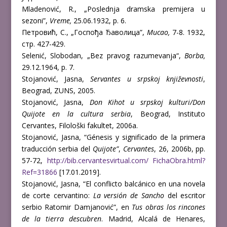
Mladenović, R., „Poslednja dramska premijera u
sezoni”,
Vreme,
25.06.1932, p. 6.
Петровић, С., „Госпођа Ђаволица”,
Мисао,
7-8. 1932,
стр. 427-429.
Selenić, Slobodan, „Bez pravog razumevanja“,
Borba,
29.12.1964, p. 7.
Stojanović, Jasna,
Servantes u srpskoj književnosti
,
Beograd, ZUNS, 2005.
Stojanović, Jasna,
Don Kihot u srpskoj kulturi/Don
Quijote en la cultura serbia
, Beograd, Instituto
Cervantes, Filološki fakultet, 2006a.
Stojanović, Jasna, “Génesis y significado de la primera
traducción serbia del
Quijote”
,
Cervantes
, 26, 2006b, pp.
57-72,
http://bib.cervantesvirtual.com/ FichaObra.html?
Ref=31866
[17.01.2019].
Stojanović, Jasna, “El conflicto balcánico en una novela
de corte cervantino:
La versión de Sancho
del escritor
serbio Ratomir Damjanović”, en
Tus obras los rincones
de la tierra descubren
. Madrid, Alcalá de Henares,