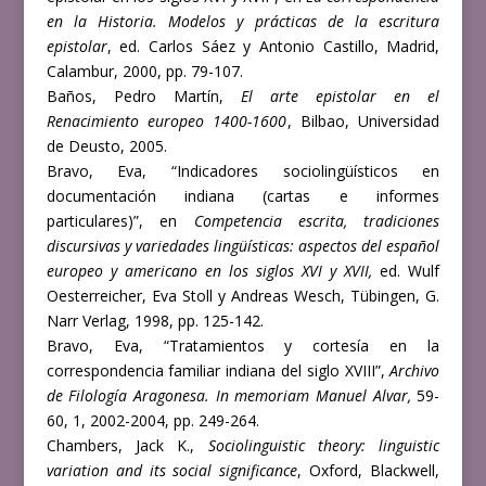
en la Historia. Modelos y prácticas de la escritura
epistolar
, ed. Carlos Sáez y Antonio Castillo, Madrid,
Calambur, 2000, pp. 79-107.
Baños, Pedro Martín,
El arte epistolar en el
Renacimiento europeo 1400-1600
, Bilbao, Universidad
de Deusto, 2005.
Bravo, Eva, “Indicadores sociolingüísticos en
documentación indiana (cartas e informes
particulares)”, en
Competencia escrita, tradiciones
discursivas y variedades lingüísticas: aspectos del español
europeo y americano en los siglos XVI y XVII,
ed. Wulf
Oesterreicher, Eva Stoll y Andreas Wesch, Tübingen, G.
Narr Verlag, 1998, pp. 125-142.
Bravo, Eva, “Tratamientos y cortesía en la
correspondencia familiar indiana del siglo XVIII”,
Archivo
de Filología Aragonesa.
In memoriam Manuel Alvar,
59-
60, 1, 2002-2004, pp. 249-264.
Chambers, Jack K.,
Sociolinguistic theory: linguistic
variation and its social significance
, Oxford, Blackwell,