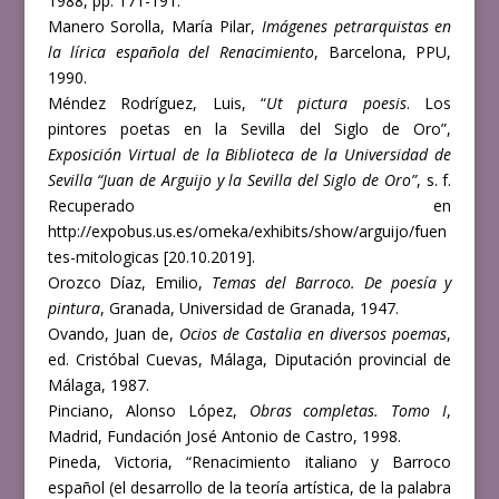
1988, pp. 171-191.
Manero Sorolla, María Pilar,
Imágenes petrarquistas en
la lírica española del Renacimiento
, Barcelona, PPU,
1990.
Méndez Rodríguez, Luis, “
Ut pictura poesis
. Los
pintores poetas en la Sevilla del Siglo de Oro”,
Exposición Virtual de la Biblioteca de la Universidad de
Sevilla “Juan de Arguijo y la Sevilla del Siglo de Oro”
, s. f.
Recuperado en
http://expobus.us.es/omeka/exhibits/show/arguijo/fuen
tes-mitologicas [20.10.2019].
Orozco Díaz, Emilio,
Temas del Barroco. De poesía y
pintura
, Granada, Universidad de Granada, 1947.
Ovando, Juan de,
Ocios de Castalia en diversos poemas
,
ed. Cristóbal Cuevas, Málaga, Diputación provincial de
Málaga, 1987.
Pinciano, Alonso López,
Obras completas.
Tomo I
,
Madrid, Fundación José Antonio de Castro, 1998.
Pineda, Victoria, “Renacimiento italiano y Barroco
español (el desarrollo de la teoría artística, de la palabra