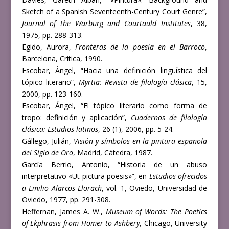
Sketch of a Spanish Seventeenth-Century Court Genre”,
Journal of the Warburg and Courtauld Institutes
, 38,
1975, pp. 288-313.
Egido, Aurora,
Fronteras de la poesía en el Barroco
,
Barcelona, Crítica, 1990.
Escobar, Ángel, “Hacia una definición lingüística del
tópico literario”,
Myrtia: Revista de filología clásica
, 15,
2000, pp. 123-160.
Escobar, Ángel, “El tópico literario como forma de
tropo: definición y aplicación”,
Cuadernos de filología
clásica: Estudios latinos
, 26 (1), 2006, pp. 5-24.
Gállego, Julián,
Visión y símbolos en la pintura española
del Siglo de Oro
, Madrid, Cátedra, 1987.
García Berrio, Antonio, “Historia de un abuso
interpretativo «Ut pictura poesis»”, en
Estudios ofrecidos
a Emilio Alarcos Llorach
, vol. 1, Oviedo, Universidad de
Oviedo, 1977, pp. 291-308.
Heffernan, James A. W.,
Museum of Words: The Poetics
of Ekphrasis from Homer to Ashbery
, Chicago, University