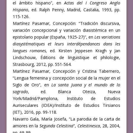
el ámbito hispano”, en
Actas del I Congreso Anglo
Hispano
, ed. Ralph Penny, Madrid, Castalia, 1993, pp.
115-126.
Martínez Pasamar, Concepción: “Tradición discursiva,
variación concepcional y variación diasistémica en un
epistolario popular (España, 1925-27)”, en
Les variations
diasystématiques et leurs interdépendances dans les
langues romanes,
ed. Kirsten Jeppesen Kragh y Jan
Lindschouw, Éditions de linguistique et philologie,
Strasbourg, 2012, pp. 551-564.
Martínez Pasamar, Concepción y Cristina Tabernero,
“Lengua femenina y concepción social de la mujer en el
Siglo de Oro”, en
La santa Juana y el mundo de lo
sagrado
, ed. Blanca Oteiza, Nueva
York/Madrid/Pamplona, Instituto de Estudios
Auriseculares (IDEA)/Instituto de Estudios Tirsianos
(IET), 2016, pp. 99-118.
Navarro Gala, María Josefa, “La parodia de la carta de
amores en la
Segunda Celestina
”,
Celestinesca
, 28, 2004,
pp. 69-99.