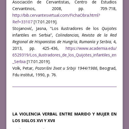
Asociación de Cervantistas, Centro de Estudios
Cervantinos, 2008, pp. 709-718,
http://bib.cervantesvirtual.com/FichaObra.html?
Ref=33107
[17.01.2019].
Stojanović, Jasna, “Los ilustradores de los
Quijotes
infantiles en Serbia”,
Colindancias, Revista de la Red
Regional de Hispanistas de Hungría, Rumanía y Serbia,
4,
2013, pp. 425-436,
https://www.academia.edu/
6529319/Los_ilustradores_de_los_Quijotes_infantiles_en
_Serbia
[17.01.2019].
Volk, Petar,
Pozorišni život u Srbiji 1944/1986,
Beograd,
Fdu institut, 1990, p. 76.
LA VIOLENCIA VERBAL ENTRE MARIDO Y MUJER EN
LOS SIGLOS XVI Y XVII