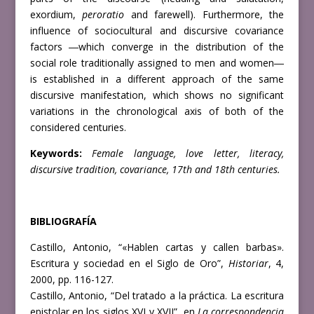
exordium,
peroratio
and
farewell). Furthermore, the
influence of sociocultural and discursive covariance
factors ―which converge in the distribution of the
social role traditionally assigned
to men and women―
is established in a different approach of the same
discursive
manifestation, which shows no significant
variations in the chronological axis of
both of the
considered centuries.
Keywords:
Female language, love letter, literacy,
discursive tradition, covariance,
17th and 18th centuries.
BIBLIOGRAFÍA
Castillo, Antonio, “«Hablen cartas y callen barbas».
Escritura y sociedad en el Siglo de Oro”,
Historiar
, 4,
2000, pp. 116-127.
Castillo, Antonio, “Del tratado a la práctica. La escritura
epistolar en los siglos XVI y XVII”, en
La correspondencia