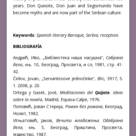
years. Don Quixote, Don Juan and Segismundo have
become myths and are now part of the Serbian culture.
Keywords
:
Spanish literary Baroque, Serbia, reception
.
BIBLIOGRAFÍA
Андрић, Иво, „Библиотека наша насушна“,
Сабрана
дела
, књ. 10, Београд, Просвета, и сл, 1981, стр. 41-
42.
Ćirilov, Jovan, „Servantesove jednočinke”,
Blic
, 3917, 5.
1. 2008, p. 20.
Ortega y Gaset, José,
Meditaciones del
Quijote
. Ideas
sobre la novela
, Madrid, Espasa-Calpe, 1976.
Поповић, Јован Стерија,
Роман
без
романа
,
Београд,
Нолит
,
1982.
Игњатовић, Јаков,
Вечити
младожења
.
Одабрана
дела
,
књ. 5, Београд, Приштина, Просвета,
Јединство, 1987.